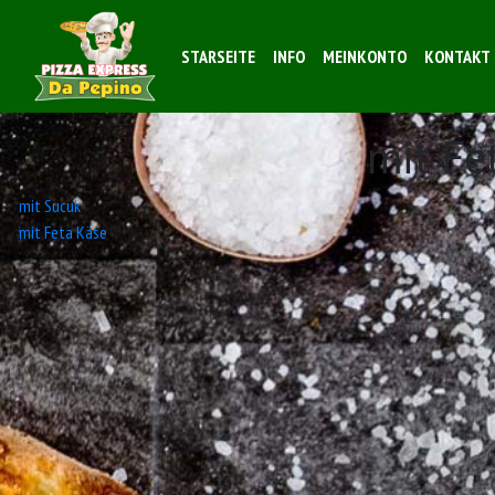
STARSEITE
INFO
MEINKONTO
KONTAKT
mit Fe
Beitrags-
mit Sucuk
mit Feta Käse
Navigation