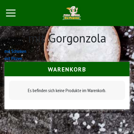
mit Gorgonzola
Beitrags-
mit Schinken
mit Pilzen
Navigation
WARENKORB
Es befinden sich keine Produkte im Warenkorb.