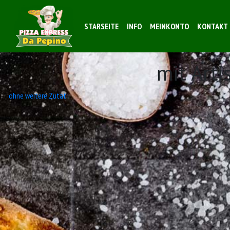
STARSEITE
INFO
MEINKONTO
KONTAKT
mit Art
Beitrags-
ohne weitere Zutat
Navigation