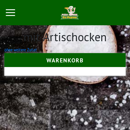
mit Artischocken
Beitrags-
ohne weitere Zutat
Navigation
WARENKORB