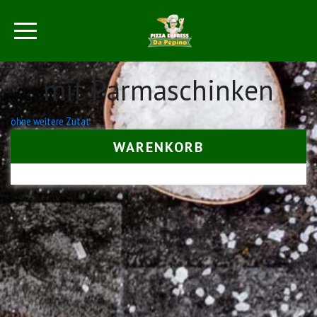
mit Parmaschinken
Beitrags-
ohne weitere Zutat
Navigation
WARENKORB