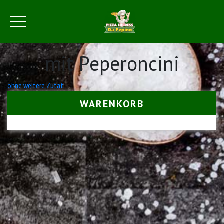
mit Peperoncini
Beitrags-
ohne weitere Zutat
Navigation
WARENKORB