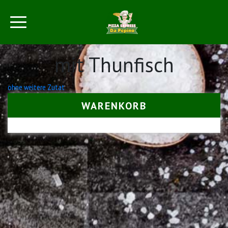
mit Thunfisch
Beitrags-
ohne weitere Zutat
Navigation
WARENKORB