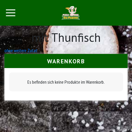
mit Thunfisch
Beitrags-
ohne weitere Zutat
Navigation
WARENKORB
Es befinden sich keine Produkte im Warenkorb.