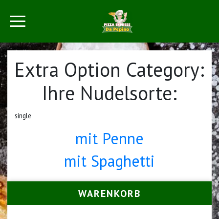
Extra Option Category:
Ihre Nudelsorte:
single
mit Penne
mit Spaghetti
WARENKORB