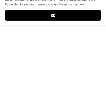
Es werden keine personenbezogenen Daten gespeichert.
OK
0 Artikel im Warenkorb
0
Pizza Express Da Pepino Embrach
Zürcherstrasse 11
8424 Embrach
043 534 41 34
Fleischherkunft
Datenschutz
Impressum
AGB