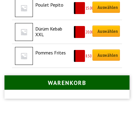
Poulet Pepito
Auswählen
CHF
15.00
Dürüm Kebab 
Auswählen
CHF
20.00
XXL
Pommes Frites
Auswählen
CHF
8.50
WARENKORB