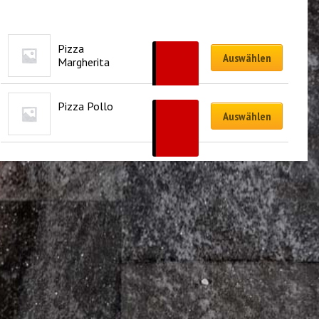
Pizza 
CHF
15.00
Auswählen
Margherita
–
CHF
35.00
Pizza Pollo
CHF
21.50
Auswählen
–
CHF
44.00