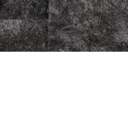
press Da Pepino
Fleischherkunft
Datenschutz
1
Impressum
AGB