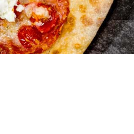
Pizza Ex
Embrach
Zürcherstrasse 1
8424 Embrach