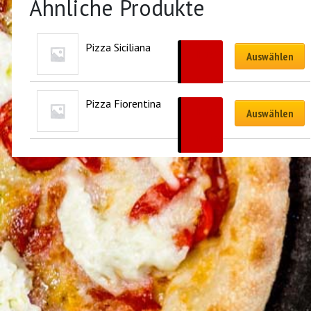
Ähnliche Produkte
Pizza Siciliana
CHF
19.50
Auswählen
–
CHF
41.00
Pizza Fiorentina
CHF
19.50
Auswählen
–
CHF
41.00