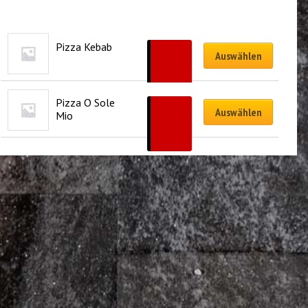
Pizza Kebab
CHF
20.50
Auswählen
–
CHF
43.00
Pizza O Sole 
CHF
19.50
Auswählen
Mio
–
CHF
41.00