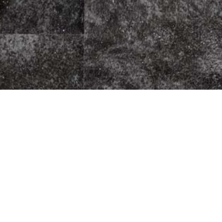
press Da Pepino
Fleischherkunft
Datenschutz
1
Impressum
AGB