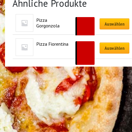
Ähnliche Produkte
Pizza 
CHF
19.00
Auswählen
Gorgonzola
–
CHF
40.00
Pizza Fiorentina
CHF
19.50
Auswählen
–
CHF
41.00