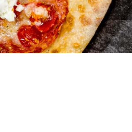
Pizza Ex
Embrach
Zürcherstrasse 1
8424 Embrach