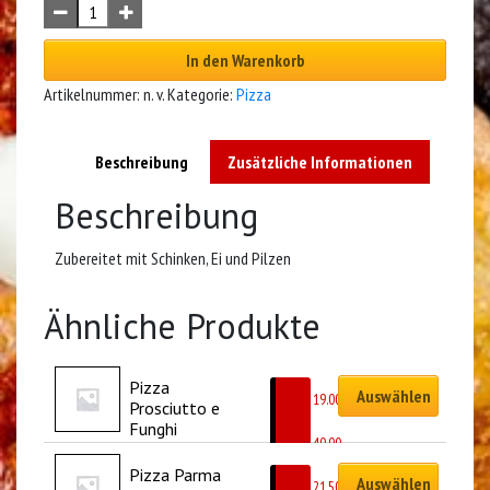
In den Warenkorb
Artikelnummer:
n. v.
Kategorie:
Pizza
Beschreibung
Zusätzliche Informationen
Beschreibung
Zubereitet mit Schinken, Ei und Pilzen
Ähnliche Produkte
Pizza 
Auswählen
CHF
19.00
Prosciutto e 
–
Funghi
CHF
40.00
Pizza Parma
Auswählen
CHF
21.50