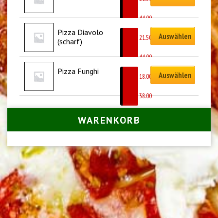
–
CHF
44.00
Pizza Diavolo 
Auswählen
CHF
21.50
(scharf)
–
CHF
44.00
Pizza Funghi
Auswählen
CHF
18.00
–
CHF
38.00
WARENKORB