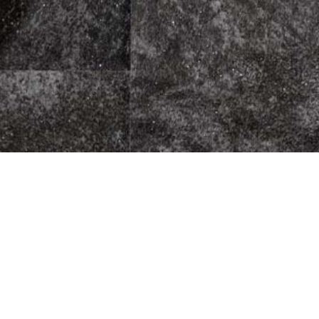
press Da Pepino
Fleischherkunft
Datenschutz
1
Impressum