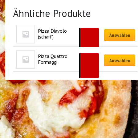
Ähnliche Produkte
Pizza Diavolo 
CHF
21.50
Auswählen
(scharf)
–
CHF
44.00
Pizza Quattro 
CHF
19.50
Auswählen
Formaggi
–
CHF
40.00