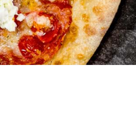
Pizza Ex
Embrach
Zürcherstrasse 1