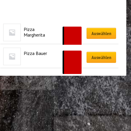
Pizza 
CHF
15.00
Auswählen
Margherita
–
CHF
35.00
Pizza Bauer
CHF
19.50
Auswählen
–
CHF
41.00