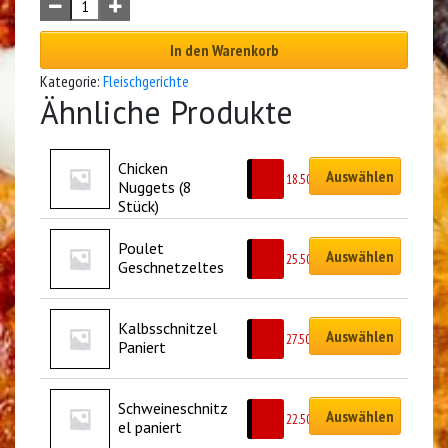
In den Warenkorb
Kategorie:
Fleischgerichte
Ähnliche Produkte
Chicken 
Auswählen
CHF
18.50
Nuggets (8 
Stück)
Poulet 
Auswählen
CHF
25.50
Geschnetzeltes
Kalbsschnitzel 
Auswählen
CHF
27.50
Paniert
Schweineschnitz
Auswählen
CHF
22.50
el paniert