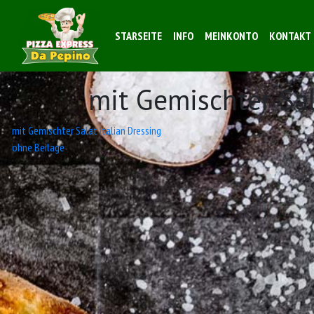
STARSEITE
INFO
MEINKONTO
KONTAKT
mit Gemischter Sa
Beitrags-
mit Gemischter Salat Italian Dressing
ohne Beilage
Navigation