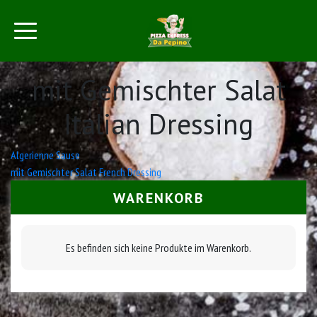
mit Gemischter Salat
Italian Dressing
Beitrags-
Algerienne Sause
mit Gemischter Salat French Dressing
Navigation
WARENKORB
Es befinden sich keine Produkte im Warenkorb.