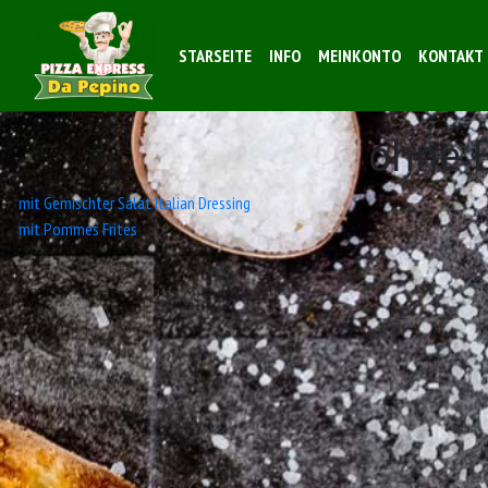
STARSEITE
INFO
MEINKONTO
KONTAKT
ohne 
Beitrags-
mit Gemischter Salat Italian Dressing
mit Pommes Frites
Navigation